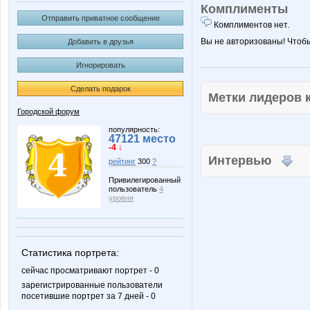
Комплименты
Отправить приватное сообщение
Комплиментов нет.
Вы не авторизованы! Чтоб
Добавить в друзья
Игнорировать
Сделать подарок
Метки лидеров
Городской форум
популярность:
47121 место
-4 ↓
Интервью
рейтинг
300
?
Привилегированный
пользователь
4
уровня
Статистика портрета:
сейчас просматривают портрет - 0
зарегистрированные пользователи
посетившие портрет за 7 дней - 0